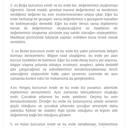
2. ev Boğa burcunun evidir ve bu evde biz, değerlerimizi oluşturmayı
öğreniriz. Gerek maddi, gerekse manevi değerlerimiz ve kendimize
verdiğimiz değerler bu evin incelenmesinden ortaya çıkar. Eğer bu
evde herhangi bir gezegen varsa değerlerimizi o gezegenin kanalları
ile belirleyeceğiz demektir. Eğer bu evde Venüs varsa ilişkilerimiz
kanalı ile değerlerimizi oluşturacağımız ve maddenin de
değerlerimizi oluşturma yönünde pay sahibi olacağını söyleyebiliriz.
Maddiyat gözönünde tutularak yapılan evlilikleri buna örnek olarak
verebiliriz.
3. ev İkizler burcunun evidir ve bu evde biz yakın çevremizle iletişim
kurmayı deneyimleriz. Bilgiye nasıl ulaştığımız, bu evde yer alan
burcun özellikleri ile belirlenir. Eğer bu evde Akrep burcu yer alıyorsa,
bilgiye ulaşma yolunda oldukça inceleyici, araştırıcı, adeta dedektif
gibi çalışacağımız ve edindiklerimizi kendimizesaklamayı tercih
edeceğimiz söylenebilir hatta yakın çevremiz üzerinde de aynı
zamanda kontrol edici bir mekanizma da geliştirebiliriz.
4.ev Yengeç burcunun evidir ve bu evde biz yuvamızı, ailemizle
ilişkilerimizi deneyimleriz. Aynı zamanda bilinçaltımızın oluştuğu
evdir. Çocukluk yıllarımız bu evde şekillenir. Geçmiş bu evin
temalardındandır. Örneğin bu evde Ay bulunuyorsa ailede annenin
güçlü olduğunu ve çocukluk yıllarında çocuğun annesiyle daha
yakın(bu fiziksel de olabilir) ilişki içinde olduğunu ve kişinin aile
değerlerine bağlı biri olduğunu gösterir.
5. ev Aslan burcunun evidir ve bu evde rahatlamayı, hobilerimize