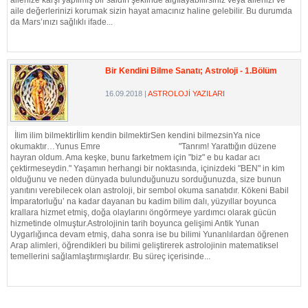
ailenize karşı yapılmış bir saldırı şeklinde algılayabilirsiniz veya ailenizi ve
aile değerlerinizi korumak sizin hayat amacınız haline gelebilir. Bu durumda
da Mars’ınızı sağlıklı ifade...
DEVAMI...
Bir Kendini Bilme Sanatı; Astroloji - 1.Bölüm
16.09.2018
|
ASTROLOJİ YAZILARI
İlim ilim bilmektirİlim kendin bilmektirSen kendini bilmezsinYa nice
okumaktır…Yunus Emre "Tanrım! Yarattığın düzene
hayran oldum. Ama keşke, bunu farketmem için "biz" e bu kadar acı
çektirmeseydin." Yaşamın herhangi bir noktasında, içinizdeki "BEN" in kim
olduğunu ve neden dünyada bulunduğunuzu sorduğunuzda, size bunun
yanıtını verebilecek olan astroloji, bir sembol okuma sanatıdır. Kökeni Babil
İmparatorluğu’ na kadar dayanan bu kadim bilim dalı, yüzyıllar boyunca
krallara hizmet etmiş, doğa olaylarını öngörmeye yardımcı olarak gücün
hizmetinde olmuştur.Astrolojinin tarih boyunca gelişimi Antik Yunan
Uygarlığınca devam etmiş, daha sonra ise bu bilimi Yunanlılardan öğrenen
Arap alimleri, öğrendikleri bu bilimi geliştirerek astrolojinin matematiksel
temellerini sağlamlaştırmışlardır. Bu süreç içerisinde...
DEVAMI...