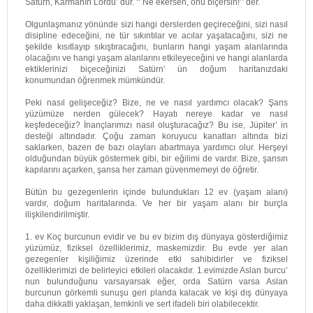
Satürn, Karmanın Lordu’ dur. ‘‘ Ne ekersen, onu biçersin!’’ der.
Olgunlaşmanız yönünde sizi hangi derslerden geçireceğini, sizi nasıl
disipline edeceğini, ne tür sıkıntılar ve acılar yaşatacağını, sizi ne
şekilde kısıtlayıp sıkıştıracağını, bunların hangi yaşam alanlarında
olacağını ve hangi yaşam alanlarını etkileyeceğini ve hangi alanlarda
ektiklerinizi biçeceğinizi Satürn’ ün doğum haritanızdaki
konumundan öğrenmek mümkündür.
Peki nasıl gelişeceğiz? Bize, ne ve nasıl yardımcı olacak? Şans
yüzümüze nerden gülecek? Hayatı nereye kadar ve nasıl
keşfedeceğiz? İnançlarımızı nasıl oluşturacağız? Bu ise, Jüpiter’ in
desteği altındadır. Çoğu zaman koruyucu kanatları altında bizi
saklarken, bazen de bazı olayları abartmaya yardımcı olur. Herşeyi
olduğundan büyük göstermek gibi, bir eğilimi de vardır. Bize, şansın
kapılarını açarken, şansa her zaman güvenmemeyi de öğretir.
Bütün bu gezegenlerin içinde bulundukları 12 ev (yaşam alanı)
vardır, doğum haritalarında. Ve her bir yaşam alanı bir burçla
ilişkilendirilmiştir.
1. ev Koç burcunun evidir ve bu ev bizim dış dünyaya gösterdiğimiz
yüzümüz, fiziksel özelliklerimiz, maskemizdir. Bu evde yer alan
gezegenler kişiliğimiz üzerinde etki sahibidirler ve fiziksel
özelliklerimizi de belirleyici etkileri olacakdır. 1.evimizde Aslan burcu’
nun bulunduğunu varsayarsak eğer, orda Satürn varsa Aslan
burcunun görkemli sunuşu geri planda kalacak ve kişi dış dünyaya
daha dikkatli yaklaşan, temkinli ve sert ifadeli biri olabilecektir.