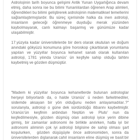
Astrolojinin tarih boyunca gelişimi Antik Yunan Uygarlığınca devam
etmiş, daha sonra ise bu bilimi Yunanlılardan öğrenen Arap alimleri,
öğrendikleri bu bilimi geliştirerek astrolojinin matematiksel temellerini
sağlamlaştırmışlardır. Bu süreç içerisinde halka da inen astroloji,
insanların geleceği öğrenmeye duyduğu merak yüzünden
kaybolmayarak, canlı kalmayı başarmış ve günümüze kadar
ulaşabilmiştir.
17.yüzyıla kadar üniversitelerde bir ders olarak okutulan ve doğum
anındaki gökyüzü konumuna göre horoskop çıkartılarak yorumlama
yapılan ve yüzyıllar boyunca kehanet sanatı olarak kullanılan
astroloji, 1781 yılında Uranüs’ ün keşfiyle sahip olduğu tahtını
kaybetmiş ve gözden düşmüştür.
"Madem ki yüzyıllar boyunca kehanetlerde bulunan astrologlar
herşeyi biliyorlardı da, o halde Uranüs’ ü neden farketmediler,
sistemde aksayan bir yön olduğunu neden anlayamadılar..?"
sorularıyla, astroloji o güne dek sürdürdüğü itibarını kaybetmiştir.
Uranüs’ün keşfinin ardından Neptün ve Pluto’ nun da
keşfedilmesiyle, gözden düşmüş olan astroloji iyice yerin dibine
girmiş, bir zamanlar astronomi ile birlikte anılırken, hatta iyi bir
astronomi aliminin çok iyi astroloji bilgisine de sahip olması şart
koşulurken, gözden düşüşüyle önce astronomiden, sonra da
üniversitelerden dışlanarak cahil insanların eline düşmüş ve basit bir