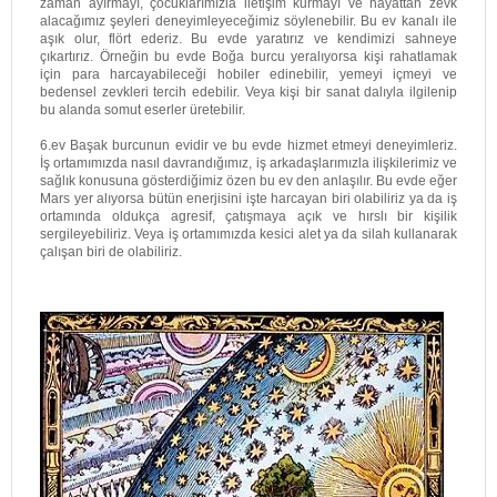
zaman ayırmayı, çocuklarımızla iletişim kurmayı ve hayattan zevk
alacağımız şeyleri deneyimleyeceğimiz söylenebilir. Bu ev kanalı ile
aşık olur, flört ederiz. Bu evde yaratırız ve kendimizi sahneye
çıkartırız. Örneğin bu evde Boğa burcu yeralıyorsa kişi rahatlamak
için para harcayabileceği hobiler edinebilir, yemeyi içmeyi ve
bedensel zevkleri tercih edebilir. Veya kişi bir sanat dalıyla ilgilenip
bu alanda somut eserler üretebilir.
6.ev Başak burcunun evidir ve bu evde hizmet etmeyi deneyimleriz.
İş ortamımızda nasıl davrandığımız, iş arkadaşlarımızla ilişkilerimiz ve
sağlık konusuna gösterdiğimiz özen bu ev den anlaşılır. Bu evde eğer
Mars yer alıyorsa bütün enerjisini işte harcayan biri olabiliriz ya da iş
ortamında oldukça agresif, çatışmaya açık ve hırslı bir kişilik
sergileyebiliriz. Veya iş ortamımızda kesici alet ya da silah kullanarak
çalışan biri de olabiliriz.