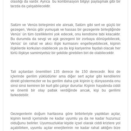
olasılığı da vardır. Ayrıca bu kombinasyon bilgiyi paylaşmak gibi bir
tarzda da çalışabilecektir.
Satürn ve Venüs birleşimini ele alırsak, Satürn gibi sert ve güçlü bir
gezegen, Venüs gibi yumuşak ve hassas bir gezegenle birleştiğinde
Venüs’ ün tüm özelliklerini yok edecek, onu kendisine tabi kılacaktır.
Bu durumda da sevgi ve aşk gezegeni bir zorbaya dönüşebilecek,
Venüs’ ün rahat ve akıcı ilişki kurmasını engelleyebilecek, kişinin
ilişkilerde korkuları olabilecek ya da kişi kariyerine faydalı olacak her
türlü ilişkiye samimiyetsiz bir şekilde girebilen biri de olabilecektir.
Tali açılardan önemlileri 135 derece ile 150 derecedir. İkisi de
içlerinde gerilim yüklüdürler ama diğer sert açılar gibi kendilerini
direkt göstermezler ve bu gerilim daha çok kişinin iç dünyasında onu
sinsi sinsi kemiren bir kurt gibi çalışır dururlar. Kişinin hayatında ciddi
ve önemli bir olay patlak verdiğinde ancak, kişi bu gerilimi
farkedebilir.
Gezegenlerin doğum haritasına göre birbirleriyle yaptıkları açılar,
kişinin kendi içerisinde ne kadar uyumlu ya da ne kadar huzursuz
olduğunu belirler. Uyumsuzluklar kişide içsel olarak ciddi krizlere yol
açabilirken, uyumlu açılar enerjilerinin ne kadar rahat aktığını bize