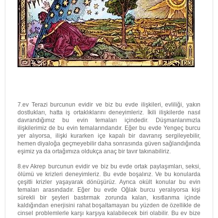
7.ev Terazi burcunun evidir ve biz bu evde ilişkileri, evliliği, yakın
dostlukları, hatta iş ortaklıklarını deneyimleriz. İkili ilişkilerde nasıl
davrandığımız bu evin temaları içindedir. Düşmanlarımızla
ilişkilerimiz de bu evin temalarındandır. Eğer bu evde Yengeç burcu
yer alıyorsa, ilişki kurarken içe kapalı bir davranış sergileyebilir,
hemen diyaloğa geçmeyebilir daha sonrasında güven sağlandığında
eşimiz ya da ortağımıza oldukça anaç bir tavır takınabiliriz.
8.ev Akrep burcunun evidir ve biz bu evde ortak paylaşımları, seksi,
ölümü ve krizleri deneyimleriz. Bu evde boşalırız. Ve bu konularda
çeşitli krizler yaşayarak dönüşürüz. Ayrıca okült konular bu evin
temaları arasındadır. Eğer bu evde Oğlak burcu yeralıyorsa kişi
sürekli bir şeyleri bastırmak zorunda kalan, kısıtlanma içinde
kaldığından enerjisini rahat boşaltamayan bu yüzden de özellikle de
cinsel problemlerle karşı karşıya kalabilecek biri olabilir. Bu ev bize