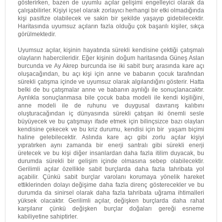
gösterirken, bazen de uyumlu açılar gelişimi engelleyici olarak da
çalışabilirler. Kişiyi içsel olarak zorlayıcı herhangi bir etki olmadığında
kişi pasifize olabilecek ve sakin bir şekilde yaşayıp gidebilecektir.
Haritasında uyumsuz açıların fazla olduğu çok başarılı kişiler, sıkça
görülmektedir.
Uyumsuz açılar, kişinin hayatında sürekli kendisine çektiği çatışmalı
olayların habercileridir. Eğer kişinin doğum haritasında Güneş Aslan
burcunda ve Ay Akrep burcunda ise iki sabit burç arasında kare açı
oluşacağından, bu açı kişi için anne ve babanın çocuk tarafından
sürekli çatışma içinde ve uyumsuz olarak algılandığını gösterir. Hatta
belki de bu çatışmalar anne ve babanın ayrılığı ile sonuçlanacaktır.
Ayrılıkla sonuçlanmasa bile çocuk baba modeli ile kendi kişiliğini,
anne modeli ile de ruhunu ve duygusal davranış kalıbını
oluşturacağından iç dünyasında sürekli çatışan iki önemli sesle
büyüyecek ve bu çatışmayı ifade etmek için bilinçsizce bazı olayları
kendisine çekecek ve bu kriz durumu, kendisi için bir yaşam biçimi
haline gelebilecektir. Aslında kare açı gibi zorlu açılar kişiyi
yıpratırken aynı zamanda bir enerji santralı gibi sürekli enerji
üretecek ve bu kişi diğer insanlardan daha fazla itilim duyacak, bu
durumda sürekli bir gelişim içinde olmasına sebep olabilecektir.
Gerilimli açılar özellikle sabit burçlarda daha fazla tahribata yol
açabilir. Çünkü sabit burçlar varolanı korumaya yönelik hareket
ettiklerinden dolayı değişime daha fazla direnç gösterecekler ve bu
durumda da sinirsel olarak daha fazla tahribata uğrama ihtimalleri
yüksek olacaktır. Gerilimli açılar, değişken burçlarda daha rahat
karşılanır çünkü değişken burçlar doğaları gereği esneme
kabiliyetine sahiptirler.