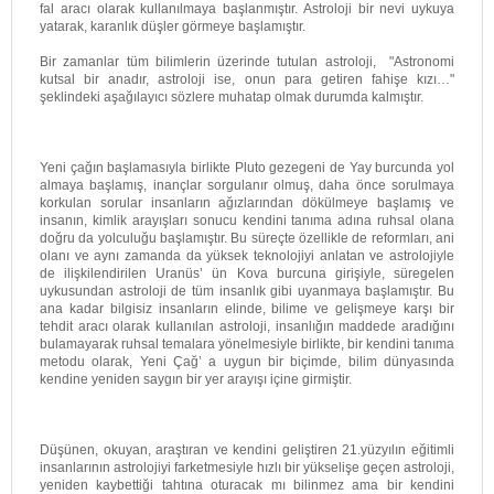
fal aracı olarak kullanılmaya başlanmıştır. Astroloji bir nevi uykuya
yatarak, karanlık düşler görmeye başlamıştır.
Bir zamanlar tüm bilimlerin üzerinde tutulan astroloji, "Astronomi
kutsal bir anadır, astroloji ise, onun para getiren fahişe kızı…"
şeklindeki aşağılayıcı sözlere muhatap olmak durumda kalmıştır.
Yeni çağın başlamasıyla birlikte Pluto gezegeni de Yay burcunda yol
almaya başlamış, inançlar sorgulanır olmuş, daha önce sorulmaya
korkulan sorular insanların ağızlarından dökülmeye başlamış ve
insanın, kimlik arayışları sonucu kendini tanıma adına ruhsal olana
doğru da yolculuğu başlamıştır. Bu süreçte özellikle de reformları, ani
olanı ve aynı zamanda da yüksek teknolojiyi anlatan ve astrolojiyle
de ilişkilendirilen Uranüs’ ün Kova burcuna girişiyle, süregelen
uykusundan astroloji de tüm insanlık gibi uyanmaya başlamıştır. Bu
ana kadar bilgisiz insanların elinde, bilime ve gelişmeye karşı bir
tehdit aracı olarak kullanılan astroloji, insanlığın maddede aradığını
bulamayarak ruhsal temalara yönelmesiyle birlikte, bir kendini tanıma
metodu olarak, Yeni Çağ’ a uygun bir biçimde, bilim dünyasında
kendine yeniden saygın bir yer arayışı içine girmiştir.
Düşünen, okuyan, araştıran ve kendini geliştiren 21.yüzyılın eğitimli
insanlarının astrolojiyi farketmesiyle hızlı bir yükselişe geçen astroloji,
yeniden kaybettiği tahtına oturacak mı bilinmez ama bir kendini