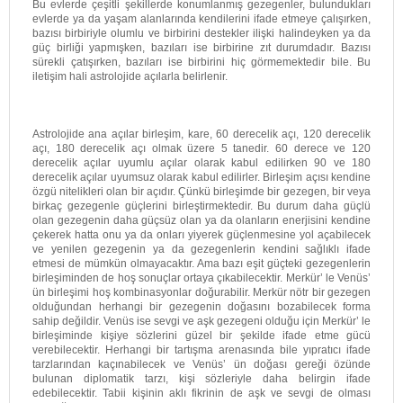
Bu evlerde çeşitli şekillerde konumlanmış gezegenler, bulundukları
evlerde ya da yaşam alanlarında kendilerini ifade etmeye çalışırken,
bazısı birbiriyle olumlu ve birbirini destekler ilişki halindeyken ya da
güç birliği yapmışken, bazıları ise birbirine zıt durumdadır. Bazısı
sürekli çatışırken, bazıları ise birbirini hiç görmemektedir bile. Bu
iletişim hali astrolojide açılarla belirlenir.
Astrolojide ana açılar birleşim, kare, 60 derecelik açı, 120 derecelik
açı, 180 derecelik açı olmak üzere 5 tanedir. 60 derece ve 120
derecelik açılar uyumlu açılar olarak kabul edilirken 90 ve 180
derecelik açılar uyumsuz olarak kabul edilirler. Birleşim açısı kendine
özgü nitelikleri olan bir açıdır. Çünkü birleşimde bir gezegen, bir veya
birkaç gezegenle güçlerini birleştirmektedir. Bu durum daha güçlü
olan gezegenin daha güçsüz olan ya da olanların enerjisini kendine
çekerek hatta onu ya da onları yiyerek güçlenmesine yol açabilecek
ve yenilen gezegenin ya da gezegenlerin kendini sağlıklı ifade
etmesi de mümkün olmayacaktır. Ama bazı eşit güçteki gezegenlerin
birleşiminden de hoş sonuçlar ortaya çıkabilecektir. Merkür’ le Venüs’
ün birleşimi hoş kombinasyonlar doğurabilir. Merkür nötr bir gezegen
olduğundan herhangi bir gezegenin doğasını bozabilecek forma
sahip değildir. Venüs ise sevgi ve aşk gezegeni olduğu için Merkür’ le
birleşiminde kişiye sözlerini güzel bir şekilde ifade etme gücü
verebilecektir. Herhangi bir tartışma arenasında bile yıpratıcı ifade
tarzlarından kaçınabilecek ve Venüs’ ün doğası gereği özünde
bulunan diplomatik tarzı, kişi sözleriyle daha belirgin ifade
edebilecektir. Tabii kişinin aklı fikrinin de aşk ve sevgi de olması