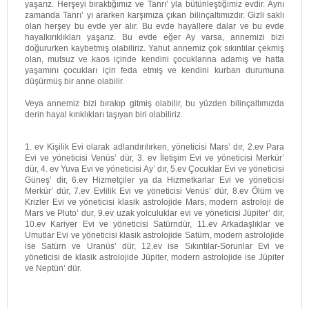
yaşarız. Herşeyi bıraktığımız ve Tanrı’ yla bütünleştiğimiz evdir. Aynı
zamanda Tanrı’ yı ararken karşımıza çıkan bilinçaltımızdır. Gizli saklı
olan herşey bu evde yer alır. Bu evde hayallere dalar ve bu evde
hayalkırıklıkları yaşarız. Bu evde eğer Ay varsa, annemizi bizi
doğururken kaybetmiş olabiliriz. Yahut annemiz çok sıkıntılar çekmiş
olan, mutsuz ve kaos içinde kendini çocuklarına adamış ve hatta
yaşamını çocukları için feda etmiş ve kendini kurban durumuna
düşürmüş bir anne olabilir.
Veya annemiz bizi bırakıp gitmiş olabilir, bu yüzden bilinçaltımızda
derin hayal kırıklıkları taşıyan biri olabiliriz.
1. ev Kişilik Evi olarak adlandırılırken, yöneticisi Mars’ dır, 2.ev Para
Evi ve yöneticisi Venüs’ dür, 3. ev İletişim Evi ve yöneticisi Merkür’
dür, 4. ev Yuva Evi ve yöneticisi Ay’ dır, 5.ev Çocuklar Evi ve yöneticisi
Güneş’ dir, 6.ev Hizmetçiler ya da Hizmetkarlar Evi ve yöneticisi
Merkür’ dür, 7.ev Evlilik Evi ve yöneticisi Venüs’ dür, 8.ev Ölüm ve
Krizler Evi ve yöneticisi klasik astrolojide Mars, modern astroloji de
Mars ve Pluto’ dur, 9.ev uzak yolculuklar evi ve yöneticisi Jüpiter’ dir,
10.ev Kariyer Evi ve yöneticisi Satürndür, 11.ev Arkadaşlıklar ve
Umutlar Evi ve yöneticisi klasik astrolojide Satürn, modern astrolojide
ise Satürn ve Uranüs’ dür, 12.ev ise Sıkıntılar-Sorunlar Evi ve
yöneticisi de klasik astrolojide Jüpiter, modern astrolojide ise Jüpiter
ve Neptün’ dür.