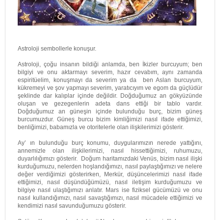
Astroloji sembollerle konuşur.
Astroloji, çoğu insanın bildiği anlamda, ben İkizler burcuyum; ben
bilgiyi ve onu aktarmayı severim, hazır cevabım, aynı zamanda
espiritüelim, konuşmayı da severim ya da ben Aslan burcuyum,
kükremeyi ve şov yapmayı severim, yaratıcıyım ve egom da güçlüdür
şeklinde dar kalıplar içinde değildir. Doğduğumuz an gökyüzünde
oluşan ve gezegenlerin adeta dans ettiği bir tablo vardır.
Doğduğumuz an güneşin içinde bulunduğu burç, bizim güneş
burcumuzdur. Güneş burcu bizim kimliğimizi nasıl ifade ettiğimizi,
benliğimizi, babamızla ve otoritelerle olan ilişkilerimizi gösterir.
Ay’ ın bulunduğu burç konumu, duygularımızın nerede yattığını,
annemizle olan ilişkilerimizi, nasıl hissettiğimizi, ruhumuzu,
duyarlılığımızı gösterir. Doğum haritamızdaki Venüs, bizim nasıl ilişki
kurduğumuzu, nelerden hoşlandığımızı, nasıl paylaştığımızı ve nelere
değer verdiğimizi gösterirken, Merkür, düşüncelerimizi nasıl ifade
ettiğimizi, nasıl düşündüğümüzü, nasıl iletişim kurduğumuzu ve
bilgiye nasıl ulaştığımızı anlatır. Mars ise fiziksel gücümüzü ve onu
nasıl kullandığımızı, nasıl savaştığımızı, nasıl mücadele ettiğimizi ve
kendimizi nasıl savunduğumuzu gösterir.