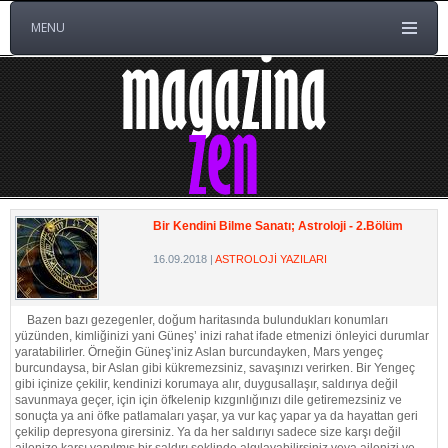
MENU
Bir Kendini Bilme Sanatı; Astroloji - 2.Bölüm
16.09.2018
|
ASTROLOJİ YAZILARI
Bazen bazı gezegenler, doğum haritasında bulundukları konumları
yüzünden, kimliğinizi yani Güneş’ inizi rahat ifade etmenizi önleyici durumlar
yaratabilirler. Örneğin Güneş’iniz Aslan burcundayken, Mars yengeç
burcundaysa, bir Aslan gibi kükremezsiniz, savaşınızı verirken. Bir Yengeç
gibi içinize çekilir, kendinizi korumaya alır, duygusallaşır, saldırıya değil
savunmaya geçer, için için öfkelenip kızgınlığınızı dile getiremezsiniz ve
sonuçta ya ani öfke patlamaları yaşar, ya vur kaç yapar ya da hayattan geri
çekilip depresyona girersiniz. Ya da her saldırıyı sadece size karşı değil