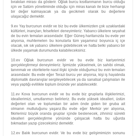
bırakılan mirası da gösterir. Oğlak burcu kısıtlanmanın burcu olduğu
için ve Satürn yönetiminde olduğu için miras kanalı ile bize herhangi
bir değer kalmayacak ya da gecikmeli olarak bu değerlere
ulaşacağız demektir.
9.ev Yay burcunun evidir ve biz bu evde ülkemizden çok uzaklardaki
kültürleri, inançları, felsefeleri deneyimleriz. Yabancı ülkelere seyahat
de bu evin temaları arasındadır. Eğer Güneş haritanızda bu evde yer
alıyorsa, muhtemelen bu konularla tüm yaşamınız boyunca iç içe
olacak, sık sık yabancı ülkelere gidebilecek ve hatta belki yabancı bir
ülkede yaşamak durumunda kalabileceksiniz.
10.ev Oğlak burcunun evidir ve bu evde biz kariyerimizi
gerçekleştirmeyi deneyimleriz. İşimizde yükselmek, ün sahibi olmak,
tanınmak ve otoritelerle nasıl ilişki içinde olduğumuz bu evin temaları
arasındadır. Bu evde eğer Terazi burcu yer alıyorsa, kişi iş hayatında
diplomatik davranışlar sergileyebilecek ya da sanatsal çalışmaları ile
veya yaptığı evlilikle toplum önünde yer alabilecektir.
11.ev Kova burcunun evidir ve bu evde biz gruplarla ilişkilerimizi,
ideallerimizi, umutlarımızı belirleriz. Bu evde yüksek idealleri, üstün
değerleri olan ve toplumdan bir adım önde giden bir gruba ait
olmanın mutluluğunu yaşarız.Bu evde eğer Merkür yer alıyorsa,
fikirleriniz büyük oranda gruplar içinde beslenecek, zihniniz sürekli
idealleri gerçekleştirme yönünde çalışacak hatta bu uğurda
bıkmadan yazıp çizeceksiniz demektir.
12.ev Balık burcunun evidir. Ve bu evde biz gelişimimizin sonunu