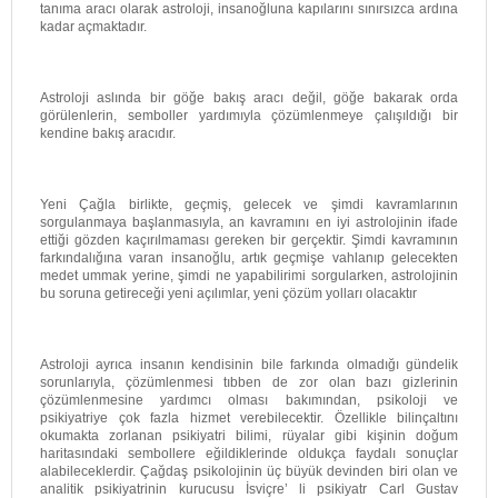
tanıma aracı olarak astroloji, insanoğluna kapılarını sınırsızca ardına
kadar açmaktadır.
Astroloji aslında bir göğe bakış aracı değil, göğe bakarak orda
görülenlerin, semboller yardımıyla çözümlenmeye çalışıldığı bir
kendine bakış aracıdır.
Yeni Çağla birlikte, geçmiş, gelecek ve şimdi kavramlarının
sorgulanmaya başlanmasıyla, an kavramını en iyi astrolojinin ifade
ettiği gözden kaçırılmaması gereken bir gerçektir. Şimdi kavramının
farkındalığına varan insanoğlu, artık geçmişe vahlanıp gelecekten
medet ummak yerine, şimdi ne yapabilirimi sorgularken, astrolojinin
bu soruna getireceği yeni açılımlar, yeni çözüm yolları olacaktır
Astroloji ayrıca insanın kendisinin bile farkında olmadığı gündelik
sorunlarıyla, çözümlenmesi tıbben de zor olan bazı gizlerinin
çözümlenmesine yardımcı olması bakımından, psikoloji ve
psikiyatriye çok fazla hizmet verebilecektir. Özellikle bilinçaltını
okumakta zorlanan psikiyatri bilimi, rüyalar gibi kişinin doğum
haritasındaki sembollere eğildiklerinde oldukça faydalı sonuçlar
alabileceklerdir. Çağdaş psikolojinin üç büyük devinden biri olan ve
analitik psikiyatrinin kurucusu İsviçre’ li psikiyatr Carl Gustav