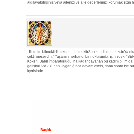
algılayabilirsiniz veya ailenizi ve aile değerlerinizi korumak sizin 
İlim ilim bilmektirİlim kendin bilmektirSen kendini bilmez
çektirmeseydin." Yaşamın herhangi bir noktasında, içinizdeki "BE
Kökeni Babil İmparatorluğu’ na kadar dayanan bu kadim bilim dalı,
gelişimi Antik Yunan Uygarlığınca devam etmiş, daha sonra ise bu bi
içerisinde...
Başlık