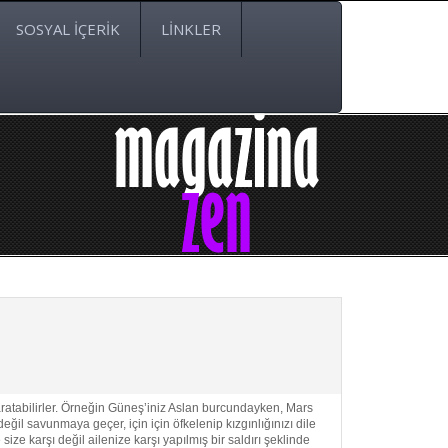
SOSYAL İÇERİK
LİNKLER
ratabilirler. Örneğin Güneş’iniz Aslan burcundayken, Mars
eğil savunmaya geçer, için için öfkelenip kızgınlığınızı dile
ize karşı değil ailenize karşı yapılmış bir saldırı şeklinde