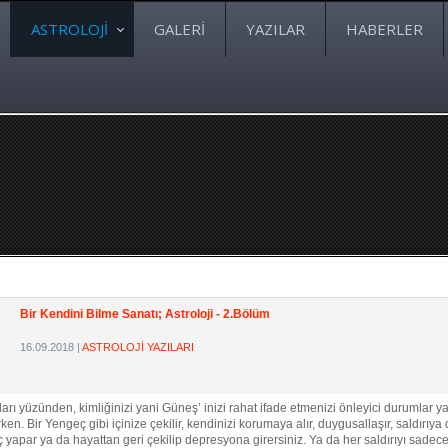
ASTROLOJİ
GALERİ
YAZILAR
HABERLER
Bir Kendini Bilme Sanatı; Astroloji - 2.Bölüm
16.09.2018
|
ASTROLOJİ YAZILARI
yüzünden, kimliğinizi yani Güneş’ inizi rahat ifade etmenizi önleyici durumlar ya
n. Bir Yengeç gibi içinize çekilir, kendinizi korumaya alır, duygusallaşır, saldırıya d
yapar ya da hayattan geri çekilip depresyona girersiniz. Ya da her saldırıyı sadece s