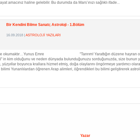
hayat amacınız haline gelebilir. Bu durumda da Mars’ınızı sağlıklı ifade...
Bir Kendini Bilme Sanatı; Astroloji - 1.Bölüm
16.09.2018
|
ASTROLOJİ YAZILARI
sinYa nice okumaktır…Yunus Emre "Tanrım! Yarattığın düzene hayran oldum.
N" in kim olduğunu ve neden dünyada bulunduğunuzu sorduğunuzda, size bunun yanıt
 yüzyıllar boyunca krallara hizmet etmiş, doğa olaylarını öngörmeye yardımcı olar
limi Yunanlılardan öğrenen Arap alimleri, öğrendikleri bu bilimi geliştirerek astrol
Yazar