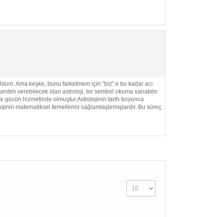
DEVAMI...
 Ama keşke, bunu farketmem için "biz" e bu kadar acı
ını verebilecek olan astroloji, bir sembol okuma sanatıdır.
ak gücün hizmetinde olmuştur.Astrolojinin tarih boyunca
ojinin matematiksel temellerini sağlamlaştırmışlardır. Bu süreç
DEVAMI...