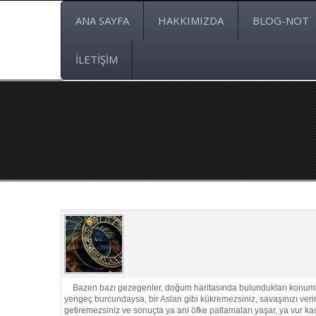
ANA SAYFA
HAKKIMIZDA
BLOG-NOT
İLETİŞİM
Bazen bazı gezegenler, doğum haritasında bulundukları konumları 
yengeç burcundaysa, bir Aslan gibi kükremezsiniz, savaşınızı verirke
getiremezsiniz ve sonuçta ya ani öfke patlamaları yaşar, ya vur kaç 