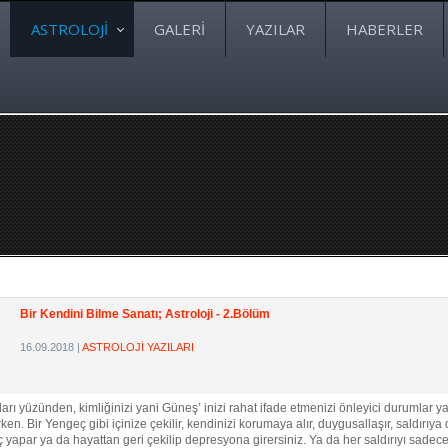
ASTROLOJİ
GALERİ
YAZILAR
HABERLER
Bir Kendini Bilme Sanatı; Astroloji - 2.Bölüm
16.09.2018
|
ASTROLOJİ YAZILARI
yüzünden, kimliğinizi yani Güneş’ inizi rahat ifade etmenizi önleyici durumlar ya
n. Bir Yengeç gibi içinize çekilir, kendinizi korumaya alır, duygusallaşır, saldırıya d
yapar ya da hayattan geri çekilip depresyona girersiniz. Ya da her saldırıyı sadece s