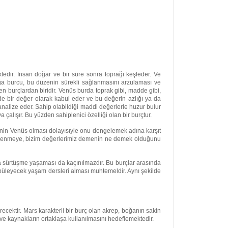
edir. İnsan doğar ve bir süre sonra toprağı keşfeder. Ve
oğa burcu, bu düzenin sürekli sağlanmasını arzulaması ve
en burçlardan biridir. Venüs burda toprak gibi, madde gibi,
i de bir değer olarak kabul eder ve bu değerin azlığı ya da
kanalize eder. Sahip olabildiği maddi değerlerle huzur bulur
çalışır. Bu yüzden sahiplenici özelliği olan bir burçtur.
inin Venüs olması dolayısıyle onu dengelemek adına karşıt
elenmeye, bizim değerlerimiz demenin ne demek olduğunu
ca sürtüşme yaşaması da kaçınılmazdır. Bu burçlar arasında
törpüleyecek yaşam dersleri alması muhtemeldir. Aynı şekilde
ektir. Mars karakterli bir burç olan akrep, boğanın sakin
e kaynakların ortaklaşa kullanılmasını hedeflemektedir.