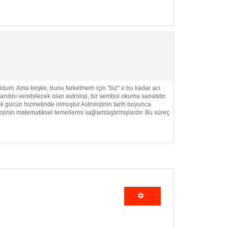
DEVAMI...
 Ama keşke, bunu farketmem için "biz" e bu kadar acı
ını verebilecek olan astroloji, bir sembol okuma sanatıdır.
ak gücün hizmetinde olmuştur.Astrolojinin tarih boyunca
ojinin matematiksel temellerini sağlamlaştırmışlardır. Bu süreç
DEVAMI...