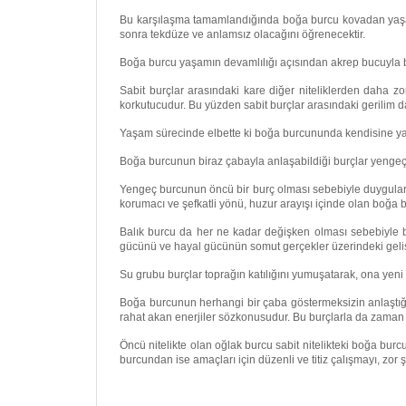
Bu karşılaşma tamamlandığında boğa burcu kovadan yaşamın 
sonra tekdüze ve anlamsız olacağını öğrenecektir.
Boğa burcu yaşamın devamlılığı açısından akrep bucuyla bi
Sabit burçlar arasındaki kare diğer niteliklerden daha zo
korkutucudur. Bu yüzden sabit burçlar arasındaki gerilim d
Yaşam sürecinde elbette ki boğa burcununda kendisine yardı
Boğa burcunun biraz çabayla anlaşabildiği burçlar yengeç v
Yengeç burcunun öncü bir burç olması sebebiyle duygular
korumacı ve şefkatli yönü, huzur arayışı içinde olan boğa
Balık burcu da her ne kadar değişken olması sebebiyle
gücünü ve hayal gücünün somut gerçekler üzerindeki geliştir
Su grubu burçlar toprağın katılığını yumuşatarak, ona yeni 
Boğa burcunun herhangi bir çaba göstermeksizin anlaştığı 
rahat akan enerjiler sözkonusudur. Bu burçlarla da zaman
Öncü nitelikte olan oğlak burcu sabit nitelikteki boğa burc
burcundan ise amaçları için düzenli ve titiz çalışmayı, zor