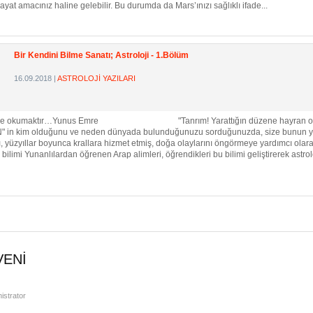
hayat amacınız haline gelebilir. Bu durumda da Mars’ınızı sağlıklı ifade...
Bir Kendini Bilme Sanatı; Astroloji - 1.Bölüm
16.09.2018
|
ASTROLOJİ YAZILARI
sinYa nice okumaktır…Yunus Emre "Tanrım! Yarattığın düzene hayran oldum.
N" in kim olduğunu ve neden dünyada bulunduğunuzu sorduğunuzda, size bunun yanıt
 yüzyıllar boyunca krallara hizmet etmiş, doğa olaylarını öngörmeye yardımcı olar
limi Yunanlılardan öğrenen Arap alimleri, öğrendikleri bu bilimi geliştirerek astrol
VENI
istrator