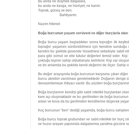
Bu anda ne düşmek dalgalara,
bu anda ne kavga, ne hürriyet, ne karım.
Toprak, güneş ve ben.
Bahtiyarım.
Nazım Hikmet
Boğa burcunun yaşam serüveni ve diğer burçlarla olan
Boğa burcu yaşam başladıktan sonra toprağın ilk keşfedi
toprağın yaşamını sürdürebilmesi için kendine sunduğu n
kendini bu şekilde güvende hissetmesi sebebiyle sabit nite
para gibi somut ve elle tutulur değerleri temsil eder. Kiş
çokluğu kişinin sahip olduklarıyla belirlenir. Kişi var olu
ve bir anlamda bu şekilde kendi değerini de ölçer. Sahip ol
Bu değer arayışında boğa burcunun karşısına çıkan diğer 
burcu akrebin varolması gerekmektedir. Doğanın denge 
deneyimlemeye ihtiyacı vardır. Bu yüzden boğa burçlarının
Boğa burçlarının kendisi gibi sabit nitelikli burçlardan 
kare açı oluşmaktadır ve bu gerilimden de boğa burcunun sab
aslan ve kova da bu gerilimden kendilerine düşecek yaşam 
Koç burcunun “ben” dediği yaşamda, boğa burcu sahiplenm
Boğa burcu toprak grubundan ve sabit nitelikte bir burç 
ve huzur arayan yapısında dalgalanma yaratma gücüne sahi