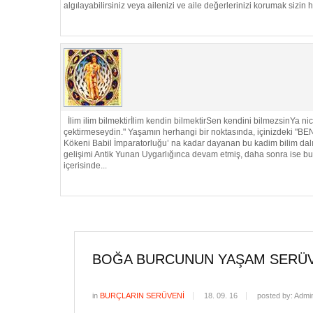
algılayabilirsiniz veya ailenizi ve aile değerlerinizi korumak sizin 
İlim ilim bilmektirİlim kendin bilmektirSen kendini bilmez
çektirmeseydin." Yaşamın herhangi bir noktasında, içinizdeki "BE
Kökeni Babil İmparatorluğu’ na kadar dayanan bu kadim bilim dalı,
gelişimi Antik Yunan Uygarlığınca devam etmiş, daha sonra ise bu bi
içerisinde...
BOĞA BURCUNUN YAŞAM SERÜ
in
BURÇLARIN SERÜVENİ
18. 09. 16
posted by: Admin