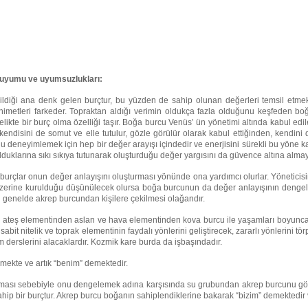
 uyumu ve uyumsuzlukları:
ldiği ana denk gelen burçtur, bu yüzden de sahip olunan değerleri temsil etmekt
imetleri farkeder. Topraktan aldığı verimin oldukça fazla olduğunu keşfeden b
likte bir burç olma özelliği taşır. Boğa burcu Venüs’ ün yönetimi altında kabul edil
i kendisini de somut ve elle tutulur, gözle görülür olarak kabul ettiğinden, kendin
şunu deneyimlemek için hep bir değer arayışı içindedir ve enerjisini sürekli bu yöne 
duklarına sıkı sıkıya tutunarak oluşturduğu değer yargısını da güvence altına almaya 
burçlar onun değer anlayışını oluşturması yönünde ona yardımcı olurlar. Yöneticis
üzerine kurulduğu düşünülecek olursa boğa burcunun da değer anlayışının deng
 genelde akrep burcundan kişilere çekilmesi olağandır.
olan ateş elementinden aslan ve hava elementinden kova burcu ile yaşamları boyun
it nitelik ve toprak elementinin faydalı yönlerini geliştirecek, zararlı yönlerini 
derslerini alacaklardır. Kozmik kare burda da işbaşındadır.
ekte ve artık “benim” demektedir.
olması sebebiyle onu dengelemek adına karşısında su grubundan akrep burcunu görec
p bir burçtur. Akrep burcu boğanın sahiplendiklerine bakarak “bizim” demektedir v