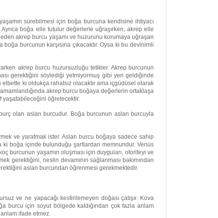
 yaşamın sürebilmesi için boğa burcuna kendisine ihtiyacı
Ayrıca boğa elle tutulur değerlerle uğraşırken, akrep elle
evam eden akrep burcu yaşamı ve huzurunu korumaya uğraşan
a boğa burcunun karşısına çıkacaktır. Oysa ki bu devinimli
ararken akrep burcu huzursuzluğu tetikler. Akrep burcunun
ı gerektiğini söylediği yetmiyormuş gibi yeri geldiğinde
lbette ki oldukça rahatsız olacaktır ama içgüdüsel olarak
 tamamlandığında akrep burcu boğaya değerlerin ortaklaşa
 yaşatabileceğini öğretecektir.
 burç olan aslan burcudur. Boğa burcunun aslan burcuyla
termek ve yaratmak ister. Aslan burcu boğaya sadece sahip
ysa ki boğa içinde bulunduğu şartlardan memnundur. Venüs
i koç burcunun yaşamın oluşması için duyguları, otoriteyi ve
retmek gerektiğini, neslin devamının sağlanması bakımından
gerektiğini aslan burcundan öğrenmesi gerekmektedir.
zursuz ve ne yapacağı kestirilemeyen doğası çatışır. Kova
boğa burcu için soyut bölgede kaldığından çok fazla anlam
n anlam ifade etmez.