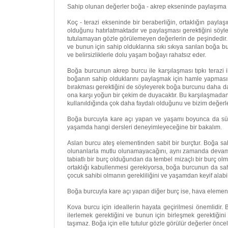
Sahip olunan değerler boğa - akrep ekseninde paylaşıma a
Koç - terazi ekseninde bir beraberliğin, ortaklığın payl
olduğunu hatırlatmaktadır ve paylaşması gerektiğini söyle
tutulamayan gözle görülemeyen değerlerin de peşindedir. 
ve bunun için sahip olduklarına sıkı sıkıya sarılan boğa 
ve belirsizliklerle dolu yaşam boğayı rahatsız eder.
Boğa burcunun akrep burcu ile karşılaşması tıpkı terazi 
boğanın sahip olduklarını paylaşmak için hamle yapmasın
bırakması gerektiğini de söyleyerek boğa burcunu daha da
ona karşı yoğun bir çekim de duyacaktır. Bu karşılaşmad
kullanıldığında çok daha faydalı olduğunu ve bizim değerler
Boğa burcuyla kare açı yapan ve yaşamı boyunca da sürt
yaşamda hangi dersleri deneyimleyeceğine bir bakalım.
Aslan burcu ateş elementinden sabit bir burçtur. Boğa sa
olunanlarla mutlu olunamayacağını, aynı zamanda devamlı
tabiatlı bir burç olduğundan da tembel mizaçlı bir burç olm
ortaklığı kabullenmesi gerekiyorsa, boğa burcunun da sahi
çocuk sahibi olmanın gerekliliğini ve yaşamdan keyif alab
Boğa burcuyla kare açı yapan diğer burç ise, hava element
Kova burcu için ideallerin hayata geçirilmesi önemlidir.
ilerlemek gerektiğini ve bunun için birleşmek gerektiğin
taşımaz. Boğa için elle tutulur gözle görülür değerler önc