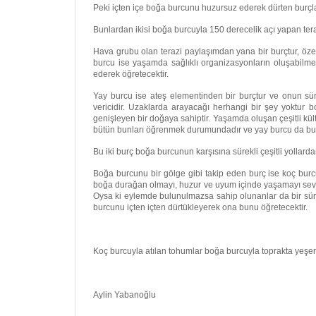
Peki içten içe boğa burcunu huzursuz ederek dürten burçlar
Bunlardan ikisi boğa burcuyla 150 derecelik açı yapan ter
Hava grubu olan terazi paylaşımdan yana bir burçtur, özell
burcu ise yaşamda sağlıklı organizasyonların oluşabilme
ederek öğretecektir.
Yay burcu ise ateş elementinden bir burçtur ve onun sür
vericidir. Uzaklarda arayacağı herhangi bir şey yoktur 
genişleyen bir doğaya sahiptir. Yaşamda oluşan çeşitli kült
bütün bunları öğrenmek durumundadır ve yay burcu da bunu
Bu iki burç boğa burcunun karşısına sürekli çeşitli yollar
Boğa burcunu bir gölge gibi takip eden burç ise koç bur
boğa durağan olmayı, huzur ve uyum içinde yaşamayı seven
Oysa ki eylemde bulunulmazsa sahip olunanlar da bir süre
burcunu içten içten dürtükleyerek ona bunu öğretecektir.
Koç burcuyla atılan tohumlar boğa burcuyla toprakta yeşeri
Aylin Yabanoğlu