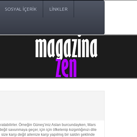
SOSYAL İÇERİK
LİNKLER
ratabilirler. Örneğin Güneş’iniz Aslan burcundayken, Mars
eğil savunmaya geçer, için için öfkelenip kızgınlığınızı dile
ize karşı değil ailenize karşı yapılmış bir saldırı şeklinde