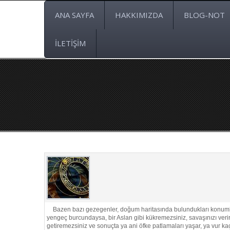
ANA SAYFA
HAKKIMIZDA
BLOG-NOT
İLETİŞİM
Bazen bazı gezegenler, doğum haritasında bulundukları konumları 
yengeç burcundaysa, bir Aslan gibi kükremezsiniz, savaşınızı verirke
getiremezsiniz ve sonuçta ya ani öfke patlamaları yaşar, ya vur kaç 