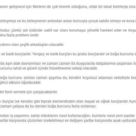
gelişmesi için fikirlerin de çok önemli olduğunu, ortak bir ideal belirleyip ona
rleşmeyi ve bu birleşmenin ardından aslan burcuyla çocuk sahibi olmayı ve kova bu
rludur, çünkü adı üstünde sabit var olanı korumaya yönelik hareket eder ve koşul
aha fazla problem üretir.
mcı olan çeşitli arkadaşları olacaktır.
e balık burçlardır. Yengeç ve balık burçları su grubu burçlarıdır ve boğa burcuna se
da aşırı atak davranması ve zaman zaman da duygularda dalgalanma yaşaması boğa 
 burcunu rahat ve güven içinde hissetmesine sebep olacaktır.
 boğa burcunu zaman zaman şaşırtsa da, kendini koşulsuz adaması sebebiyle boğ
ici etkisini öğretecektir.
bir form vermek için çalışacaklardır.
burçlar ise kendisi gibi toprak elementinden olan başak ve oğlak burçlarıdır. Aynı 
 zaman çatışsa da bu dersler boğa burcunu fazla zorlamaz.
undan iş yaşamını, sahip olduklarını nasıl kullanacağını, bunlarla nasıl yeni yapılar
 şartlar karşısında çözümler üretebilmeyi ve değişen şartlar karşısında ayak uydurab