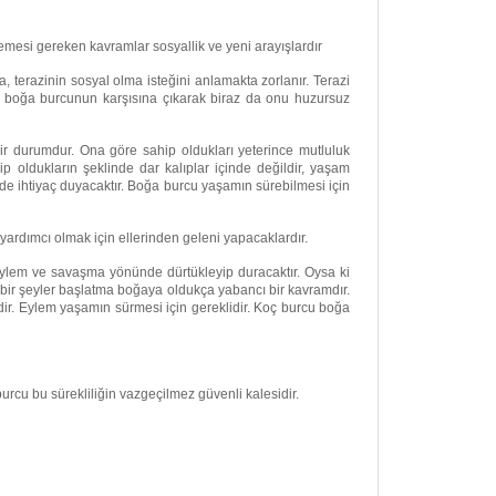
emesi gereken kavramlar sosyallik ve yeni arayışlardır
, terazinin sosyal olma isteğini anlamakta zorlanır. Terazi
da boğa burcunun karşısına çıkarak biraz da onu huzursuz
ir durumdur. Ona göre sahip oldukları yeterince mutluluk
 oldukların şeklinde dar kalıplar içinde değildir, yaşam
inde ihtiyaç duyacaktır. Boğa burcu yaşamın sürebilmesi için
yardımcı olmak için ellerinden geleni yapacaklardır.
eylem ve savaşma yönünde dürtükleyip duracaktır. Oysa ki
bir şeyler başlatma boğaya oldukça yabancı bir kavramdır.
ir. Eylem yaşamın sürmesi için gereklidir. Koç burcu boğa
urcu bu sürekliliğin vazgeçilmez güvenli kalesidir.