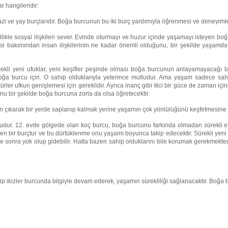
 hangileridir:
azi ve yay burçlarıdır. Boğa burcunun bu iki burç yardımıyla öğrenmesi ve deneyiml
ikle sosyal ilişkileri sever. Evinde oturmayı ve huzur içinde yaşamayı isteyen boğa
si bakımından insan ilişkilerinin ne kadar önemli olduğunu, bir şekilde yaşam
ekli yeni ufuklar, yeni keşifler peşinde olması boğa burcunun anlayamayacağı b
boğa burcu için. O sahip olduklarıyla yeterince mutludur. Ama yaşam sadece sahip
ürler ufkun genişlemesi için gereklidir. Ayrıca inanç gibi itici bir güce de zaman iç
 bir şekilde boğa burcuna zorla da olsa öğretecektir.
dan çıkarak bir yerde saplanıp kalmak yerine yaşamın çok yönlülüğünü keşfetmesine 
cudur. 12. evde gölgede olan koç burcu, boğa burcunu farkında olmadan sürekli 
 bir burçtur ve bu dürtüklenme onu yaşamı boyunca takip edecektir. Sürekli yeni 
 sonra yok olup gidebilir. Hatta bazen sahip olduklarını bile korumak gerekmekted
p ikizler burcunda bilgiyle devam ederek, yaşamın sürekliliği sağlanacaktır. Boğa b