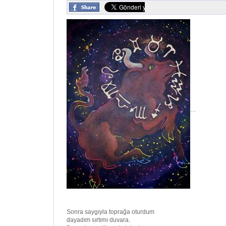
…
Sonra saygıyla toprağa oturdum
dayadım sırtımı duvara.