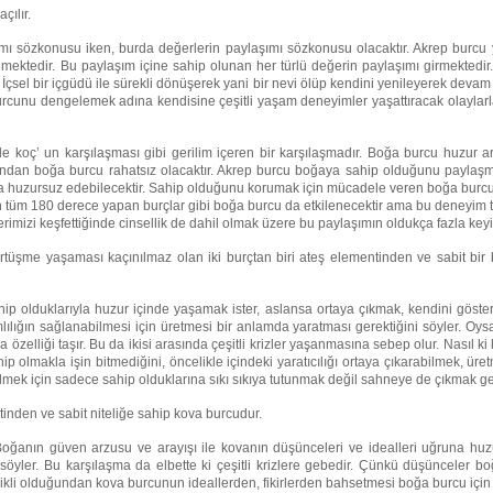
çılır.
aşımı sözkonusu iken, burda değerlerin paylaşımı sözkonusu olacaktır. Akrep burcu
mektedir. Bu paylaşım içine sahip olunan her türlü değerin paylaşımı girmektedir. 
İçsel bir içgüdü ile sürekli dönüşerek yani bir nevi ölüp kendini yenileyerek d
burcunu dengelemek adına kendisine çeşitli yaşam deneyimler yaşattıracak olaylarl
ile koç’ un karşılaşması gibi gerilim içeren bir karşılaşmadır. Boğa burcu huzur 
dan boğa burcu rahatsız olacaktır. Akrep burcu boğaya sahip olduğunu paylaşmas
 huzursuz edebilecektir. Sahip olduğunu korumak için mücadele veren boğa burcu e
an tüm 180 derece yapan burçlar gibi boğa burcu da etkilenecektir ama bu deneyim
imizi keşfettiğinde cinsellik de dahil olmak üzere bu paylaşımın oldukça fazla keyif
üşme yaşaması kaçınılmaz olan iki burçtan biri ateş elementinden ve sabit bir
hip olduklarıyla huzur içinde yaşamak ister, aslansa ortaya çıkmak, kendini gös
lığın sağlanabilmesi için üretmesi bir anlamda yaratması gerektiğini söyler. O
a özelliği taşır. Bu da ikisi arasında çeşitli krizler yaşanmasına sebep olur. Nasıl k
p olmakla işin bitmediğini, öncelikle içindeki yaratıcılığı ortaya çıkarabilmek, ü
ilmek için sadece sahip olduklarına sıkı sıkıya tutunmak değil sahneye de çıkmak 
inden ve sabit niteliğe sahip kova burcudur.
 Boğanın güven arzusu ve arayışı ile kovanın düşünceleri ve idealleri uğruna hu
i söyler. Bu karşılaşma da elbette ki çeşitli krizlere gebedir. Çünkü düşünceler 
elikli olduğundan kova burcunun ideallerden, fikirlerden bahsetmesi boğa burcu içi