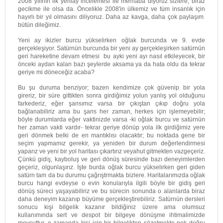
2008 yılının ilk yeniay incelemesi ile merhaba diyoruz sizlere, biraz
gecikme ile olsa da. Öncelikle 2008'in ülkemiz ve tüm insanlık için
hayırlı bir yıl olmasını diliyoruz. Daha az kavga, daha çok paylaşım
bütün dileğimiz.
Yeni ay ikizler burcu yükselirken oğlak burcunda ve 9. evde
gerçekleşiyor. Satürnün burcunda bir yeni ay gerçekleşirken satürnün
geri hareketine devam etmesi bu ayki yeni ayı nasıl etkileyecek, bir
önceki aydan kalan bazı şeylerde aksama ya da hata oldu da tekrar
geriye mi döneceğiz acaba?
Bu şu duruma benziyor; bazen kendimize çok güvenip bir yola
gireriz, bir süre gittikten sonra girdiğimiz yolun yanlış yol olduğunu
farkederiz, eğer şansımız varsa bir çıkıştan çıkıp doğru yola
bağlanabiliriz ama bu şans her zaman, herkes için işlemeyebilir;
böyle durumlarda eğer vaktinizde varsa -ki oğlak burcu ve satürnün
her zaman vakti vardır- tekrar geriye dönüp yola ilk girdiğimiz yere
geri dönmek belki de en mantıklısı olacaktır; bu noktada gene bir
seçim yapmamız gerekir, ya yeniden bir durum değerlendirmesi
yaparız ve yeni bir yol haritası çıkartırız veyahut gitmekten vazgeçeriz.
Çünkü gidiş, kayboluş ve geri dönüş süresinde bazı deneyimlerden
geçeriz, olgunlaşırız. İşte burda oğlak burcu yükselirken geri giden
satürn tam da bu durumu çağrıştrmakta bizlere. Haritalarımızda oğlak
burcu hangi evdeyse o evin konularıyla ilgili böyle bir gidiş geri
dönüş süreci yaşayabiliriz ve bu sürecin sonunda o alanlarda biraz
daha deneyim kazanıp büyüme gerçekleştirebiliriz. Satürnün dersleri
sonucu kişi bilgelik kazanır bildiğiniz üzere ama olumsuz
kullanımında sert ve despot bir bilgeye dönüşme ihtimalimizde
mevcuttur, o zamanda kişi için bir bilgelikten sözetmekte pek doğru