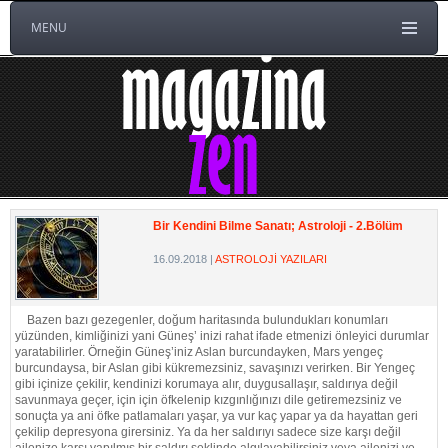
MENU
Bir Kendini Bilme Sanatı; Astroloji - 2.Bölüm
16.09.2018
|
ASTROLOJİ YAZILARI
Bazen bazı gezegenler, doğum haritasında bulundukları konumları
yüzünden, kimliğinizi yani Güneş’ inizi rahat ifade etmenizi önleyici durumlar
yaratabilirler. Örneğin Güneş’iniz Aslan burcundayken, Mars yengeç
burcundaysa, bir Aslan gibi kükremezsiniz, savaşınızı verirken. Bir Yengeç
gibi içinize çekilir, kendinizi korumaya alır, duygusallaşır, saldırıya değil
savunmaya geçer, için için öfkelenip kızgınlığınızı dile getiremezsiniz ve
sonuçta ya ani öfke patlamaları yaşar, ya vur kaç yapar ya da hayattan geri
çekilip depresyona girersiniz. Ya da her saldırıyı sadece size karşı değil