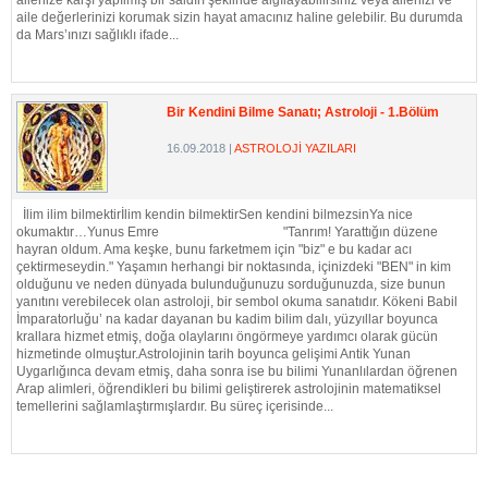
ailenize karşı yapılmış bir saldırı şeklinde algılayabilirsiniz veya ailenizi ve
aile değerlerinizi korumak sizin hayat amacınız haline gelebilir. Bu durumda
da Mars’ınızı sağlıklı ifade...
DEVAMI...
Bir Kendini Bilme Sanatı; Astroloji - 1.Bölüm
16.09.2018
|
ASTROLOJİ YAZILARI
İlim ilim bilmektirİlim kendin bilmektirSen kendini bilmezsinYa nice
okumaktır…Yunus Emre "Tanrım! Yarattığın düzene
hayran oldum. Ama keşke, bunu farketmem için "biz" e bu kadar acı
çektirmeseydin." Yaşamın herhangi bir noktasında, içinizdeki "BEN" in kim
olduğunu ve neden dünyada bulunduğunuzu sorduğunuzda, size bunun
yanıtını verebilecek olan astroloji, bir sembol okuma sanatıdır. Kökeni Babil
İmparatorluğu’ na kadar dayanan bu kadim bilim dalı, yüzyıllar boyunca
krallara hizmet etmiş, doğa olaylarını öngörmeye yardımcı olarak gücün
hizmetinde olmuştur.Astrolojinin tarih boyunca gelişimi Antik Yunan
Uygarlığınca devam etmiş, daha sonra ise bu bilimi Yunanlılardan öğrenen
Arap alimleri, öğrendikleri bu bilimi geliştirerek astrolojinin matematiksel
temellerini sağlamlaştırmışlardır. Bu süreç içerisinde...
DEVAMI...