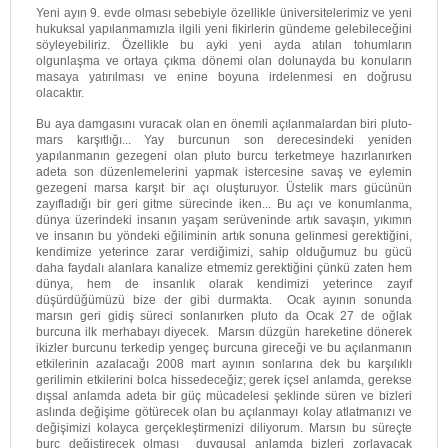
Yeni ayın 9. evde olması sebebiyle özellikle üniversitelerimiz ve yeni
hukuksal yapılanmamızla ilgili yeni fikirlerin gündeme gelebileceğini
söyleyebiliriz. Özellikle bu ayki yeni ayda atılan tohumların
olgunlaşma ve ortaya çıkma dönemi olan dolunayda bu konuların
masaya yatırılması ve enine boyuna irdelenmesi en doğrusu
olacaktır.
Bu aya damgasını vuracak olan en önemli açılanmalardan biri pluto-
mars karşıtlığı... Yay burcunun son derecesindeki yeniden
yapılanmanın gezegeni olan pluto burcu terketmeye hazırlanırken
adeta son düzenlemelerini yapmak istercesine savaş ve eylemin
gezegeni marsa karşıt bir açı oluşturuyor. Üstelik mars gücünün
zayıfladığı bir geri gitme sürecinde iken... Bu açı ve konumlanma,
dünya üzerindeki insanın yaşam serüveninde artık savaşın, yıkımın
ve insanın bu yöndeki eğiliminin artık sonuna gelinmesi gerektiğini,
kendimize yeterince zarar verdiğimizi, sahip olduğumuz bu gücü
daha faydalı alanlara kanalize etmemiz gerektiğini çünkü zaten hem
dünya, hem de insanlık olarak kendimizi yeterince zayıf
düşürdüğümüzü bize der gibi durmakta. Ocak ayının sonunda
marsın geri gidiş süreci sonlanırken pluto da Ocak 27 de oğlak
burcuna ilk merhabayı diyecek. Marsın düzgün hareketine dönerek
ikizler burcunu terkedip yengeç burcuna gireceği ve bu açılanmanın
etkilerinin azalacağı 2008 mart ayının sonlarına dek bu karşılıklı
gerilimin etkilerini bolca hissedeceğiz; gerek içsel anlamda, gerekse
dışsal anlamda adeta bir güç mücadelesi şeklinde süren ve bizleri
aslında değişime götürecek olan bu açılanmayı kolay atlatmanızı ve
değişimizi kolayca gerçekleştirmenizi diliyorum. Marsın bu süreçte
burç değiştirecek olması duygusal anlamda bizleri zorlayacak