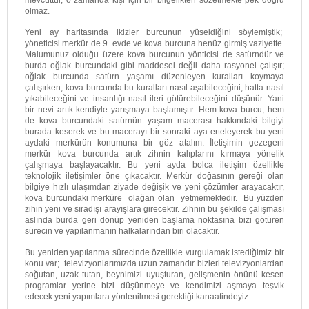
olmaz.
Yeni ay haritasında ikizler burcunun yüseldiğini söylemiştik;
yöneticisi merkür de 9. evde ve kova burcuna henüz girmiş vaziyette.
Malumunuz olduğu üzere kova burcunun yönticisi de satürndür ve
burda oğlak burcundaki gibi maddesel değil daha rasyonel çalışır;
oğlak burcunda satürn yaşamı düzenleyen kuralları koymaya
çalışırken, kova burcunda bu kuralları nasıl aşabileceğini, hatta nasıl
yıkabileceğini ve insanlığı nasıl ileri götürebileceğini düşünür. Yani
bir nevi artık kendiyle yarışmaya başlamıştır. Hem kova burcu, hem
de kova burcundaki satürnün yaşam macerası hakkındaki bilgiyi
burada keserek ve bu macerayı bir sonraki aya erteleyerek bu yeni
aydaki merkürün konumuna bir göz atalım. İletişimin gezegeni
merkür kova burcunda artık zihnin kalıplarını kırmaya yönelik
çalışmaya başlayacaktır. Bu yeni ayda bolca iletişim özellikle
teknolojik iletişimler öne çıkacaktır. Merkür doğasının gereği olan
bilgiye hızlı ulaşımdan ziyade değişik ve yeni çözümler arayacaktır,
kova burcundaki merküre olağan olan yetmemektedir. Bu yüzden
zihin yeni ve sıradışı arayışlara girecektir. Zihnin bu şekilde çalışması
aslında burda geri dönüp yeniden başlama noktasına bizi götüren
sürecin ve yapılanmanın halkalarından biri olacaktır.
Bu yeniden yapılanma sürecinde özellikle vurgulamak istediğimiz bir
konu var; televizyonlarımızda uzun zamandır bizleri televizyonlardan
soğutan, uzak tutan, beynimizi uyuşturan, gelişmenin önünü kesen
programlar yerine bizi düşünmeye ve kendimizi aşmaya teşvik
edecek yeni yapımlara yönlenilmesi gerektiği kanaatindeyiz.