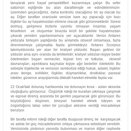
tanıyarak yeni hayat perspektifleri kazanmaya çalışır. Bu sefer
satürnün eşliğinde bu alan daraltılmıştır ve edindiklerimizin
üzerinden geçeceğimiz, daha kontrollü olacağımız bir ay olacak bu
ay. Diğer taraftan uranüsde venüse kare açı yapacağı için bazı
ilişkiler bu ay hayatımızdan elimine olacak gibi görünmektedir. Süresi
dolmuş, gelişmesi bizlerle uyumlu olmayan insanlar, yaşam
felsefeleri ve oluşumlar birazda krizli bir şekilde hayatımızdan
çıkarak yeniden yapılanmamıza yer açacaklardır. Venüs Antares
yıldızıyla birleşim yaptığında bu anlamda obsesif olmamaya, fazla
direnmemeye çalışmakta fayda görmekteyiz. Antares Scorpius
takımyıldızında yer alan bir kraliyet yıldızıdır. Başarı getiren bir
yıldızdır ama aynı oranda da tehlikelidir; kraliyet yıldızları kişiye bedel
ödetmeden başarı vermezler, kişisel hırs ve tutkular, obsesif
davranışları, aşırılıklara kaçmalar kişiye ağır bedeller ödetebilir. Bu
sebeple ilişkilerde ve venüsün sembolize ettiği hukuk, adalet, ilişkiler
arası denge, evlilikler, ilişkiler, düşmanlıklar, dostluklar, parasal
istekler, güvence arayışlarında dikkatli hareket etmekte fayda var.
22 Ocak'taki dolunay haritasında ise dolunayın kova - aslan aksında
oluştuğunu görüyoruz. Özgürlük isteği ile kuralları yıkmaya çalışmak
ve egosal direniş arasında bir gerilim yaşanacak gibi görünüyor. Bu
büyüdüğünü düşünen, bireysel hareket etmek isteyen ve
özgürlüğünü talep eden bir çocuğun ailesine verdiği mücadeleye
benziyor.
Bir tarafta reform isteği diğer tarafta duygusal direnç ile karşılaşacak
ve adeta bir güç mücadelesinin ortaya çıkmasına sebebiyet verebilir.
Venüsünde plutonun yanında bulunması ve marsın diğer cephede