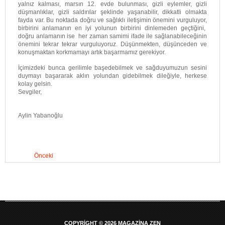
yalnız kalması, marsın 12. evde bulunması, gizli eylemler, gizli
düşmanlıklar, gizli saldırılar şeklinde yaşanabilir, dikkatli olmakta
fayda var. Bu noktada doğru ve sağlıklı iletişimin önemini vurguluyor,
birbirini anlamanın en iyi yolunun birbirini dinlemeden geçtiğini,
doğru anlamanın ise her zaman samimi ifade ile sağlanabileceğinin
önemini tekrar tekrar vurguluyoruz. Düşünmekten, düşünceden ve
konuşmaktan korkmamayı artık başarmamız gerekiyor.
İçimizdeki bunca gerilimle başedebilmek ve sağduyumuzun sesini
duymayı başararak aklın yolundan gidebilmek dileğiyle, herkese
kolay gelsin.
Sevgiler,
Aylin Yabanoğlu
Önceki
COPYRIGHT © 2026 MAGAZINA ZEN