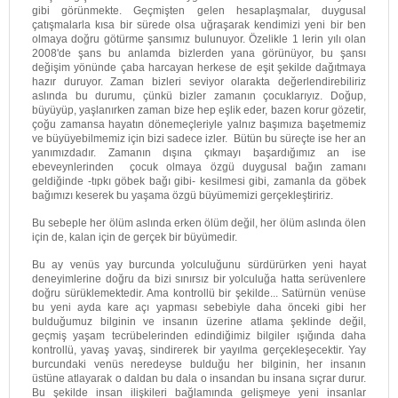
gibi görünmekte. Geçmişten gelen hesaplaşmalar, duygusal
çatışmalarla kısa bir sürede olsa uğraşarak kendimizi yeni bir ben
olmaya doğru götürme şansımız bulunuyor. Özelikle 1 lerin yılı olan
2008'de şans bu anlamda bizlerden yana görünüyor, bu şansı
değişim yönünde çaba harcayan herkese de eşit şekilde dağıtmaya
hazır duruyor. Zaman bizleri seviyor olarakta değerlendirebiliriz
aslında bu durumu, çünkü bizler zamanın çocuklarıyız. Doğup,
büyüyüp, yaşlanırken zaman bize hep eşlik eder, bazen korur gözetir,
çoğu zamansa hayatın dönemeçleriyle yalnız başımıza başetmemiz
ve büyüyebilmemiz için bizi sadece izler. Bütün bu süreçte ise her an
yanımızdadır. Zamanın dışına çıkmayı başardığımız an ise
ebeveynlerinden çocuk olmaya özgü duygusal bağın zamanı
geldiğinde -tıpkı göbek bağı gibi- kesilmesi gibi, zamanla da göbek
bağımızı keserek bu yaşama özgü büyümemizi gerçekleştiririz.
Bu sebeple her ölüm aslında erken ölüm değil, her ölüm aslında ölen
için de, kalan için de gerçek bir büyümedir.
Bu ay venüs yay burcunda yolculuğunu sürdürürken yeni hayat
deneyimlerine doğru da bizi sınırsız bir yolculuğa hatta serüvenlere
doğru sürüklemektedir. Ama kontrollü bir şekilde... Satürnün venüse
bu yeni ayda kare açı yapması sebebiyle daha önceki gibi her
bulduğumuz bilginin ve insanın üzerine atlama şeklinde değil,
geçmiş yaşam tecrübelerinden edindiğimiz bilgiler ışığında daha
kontrollü, yavaş yavaş, sindirerek bir yayılma gerçekleşecektir. Yay
burcundaki venüs neredeyse bulduğu her bilginin, her insanın
üstüne atlayarak o daldan bu dala o insandan bu insana sıçrar durur.
Bu şekilde insan ilişkileri bağlamında gelişmeye yeni insanlar