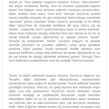
ayrılan ve "Tanrı katında" yaşamını sürdüren Enoch, "Gözcülerden"
söz ediyor anatısında. Bunlar, Tanrı ile insanlar arasındaki ilişkinin
bazen "ara halkası" olma görevini üstlenen, insanlara nezaret eden,
üstün varlıklar. Ama hepsi, "emir kulu" sonuçta. Enoch'un ayrıntılı
olarak anlattığı hikayede, bir gün bunlardan birinin dünya üzerindeki
"gözcülük" görevi sırasında "insan kızları"nı arzuladığı ve bu fikrini
diğer "gözcü"lere de söylediği belirtiliyor. Bir grup Gözcü (ya da
Nefilim - "yukarıdan inen") aralarında karar alıyor ve yemin ediyorlar:
Hepsi insan kızlarıyla sevişip onlardan birer karı alacak ve bu bir sır
olarak kalacak. Çünkü öğreniyoruz ki, yapılan aslında "yasak".
Sonuçta bu birleşmeden "melez" çocuklar doğuyor ve genetik
sorunlar yüzünden bu çocuklar sağlıksız, vahşi, garip yaratıklar
oluyorlar. Diğer yandan, "insan kızlarıyla" birlikte oldukları süre
boyunca Nefilimler, onlara bilgi aktarıyor, bir şeyler öğretiyorlar ki, bu
da çok büyük bir yasağı çiğnemek anlamına geliyor. Sonuçta Tanrı
hem Nefilimleri cezalandırıyor, hem de yarattığı Tufan'la insanları.
Sümer ve Babil metinlerini bulmuş olmamız, Enoch'un kitabının da,
Tevrat'in diğer bölümleri gibi Mezopotamya anlatılarından
esinlenilerek, daha doğru bir deyişle bunlar "revize edilerek" yeniden
yazıldığını anlıyoruz. Ama bu, bir garip durumu fark etmemize engel
değil: Çok eski zamanlarda "Gözcü"ler denen birilerinin dünya
üzerinde dolaştığı ve yaptıklarıyla dünyadaki hayatı derinden
etkilediğine ilişkin en az ön toplumun kültüründen gelen tanıklıklar
var elimizde. İşin en kafa bulandırıcı yani, çok benzeyen anlatılara,
Antik Yakın Doğu'yla fiziksel teması hıç bulunmadığı varsayılan eski