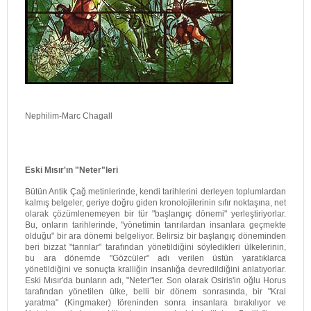
Nephilim-Marc Chagall
Eski Mısır'ın "Neter"leri
Bütün Antik Çağ metinlerinde, kendi tarihlerini derleyen toplumlardan
kalmış belgeler, geriye doğru giden kronolojilerinin sıfır noktaşına, net
olarak çözümlenemeyen bir tür "başlangıç dönemi" yerleştiriyorlar.
Bu, onların tarihlerinde, "yönetimin tanrılardan insanlara geçmekte
olduğu" bir ara dönemi belgeliyor. Belirsiz bir başlangıç döneminden
beri bizzat "tanrılar" tarafından yönetildiğini söyledikleri ülkelerinin,
bu ara dönemde "Gözcüler" adı verilen üstün yaratıklarca
yönetildiğini ve sonuçta kralliğin insanlığa devredildiğini anlatıyorlar.
Eski Mısır'da bunların adı, "Neter"ler. Son olarak Osiris'in oğlu Horus
tarafından yönetilen ülke, belli bir dönem sonrasında, bir "Kral
yaratma" (Kingmaker) töreninden sonra insanlara bırakılıyor ve