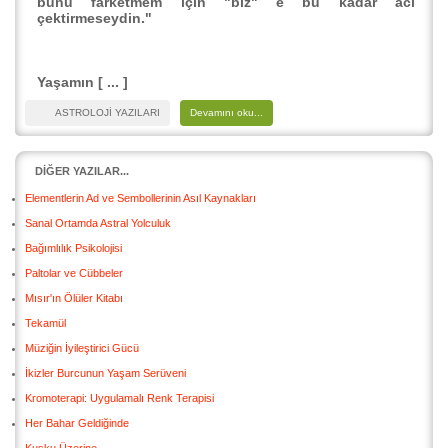
bunu farketmem için "biz" e bu kadar acı
çektirmeseydin."
Yaşamın [ ... ]
ASTROLOJİ YAZILARI
Devamını oku...
DIĞER YAZILAR...
Elementlerin Ad ve Sembollerinin Asıl Kaynakları
Sanal Ortamda Astral Yolculuk
Bağımlılık Psikolojisi
Paltolar ve Cübbeler
Mısır'ın Ölüler Kitabı
Tekamül
Müziğin İyileştirici Gücü
İkizler Burcunun Yaşam Serüveni
Kromoterapi: Uygulamalı Renk Terapisi
Her Bahar Geldiğinde