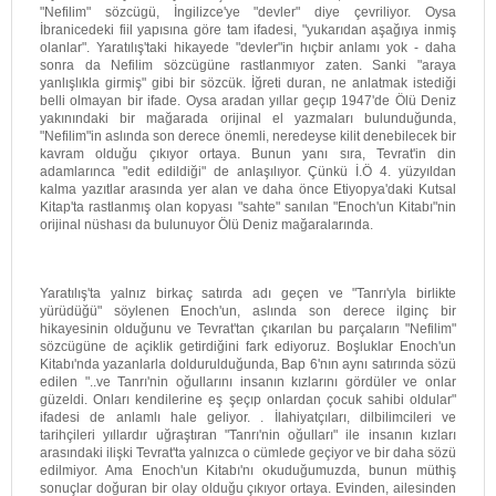
"Nefilim" sözcügü, İngilizce'ye "devler" diye çevriliyor. Oysa
İbranicedeki fiil yapısına göre tam ifadesi, "yukarıdan aşağıya inmiş
olanlar". Yaratılış'taki hikayede "devler"in hıçbir anlamı yok - daha
sonra da Nefilim sözcügüne rastlanmıyor zaten. Sanki "araya
yanlışlıkla girmiş" gibi bir sözcük. İğreti duran, ne anlatmak istediği
belli olmayan bir ifade. Oysa aradan yıllar geçıp 1947'de Ölü Deniz
yakınındaki bir mağarada orijinal el yazmaları bulunduğunda,
"Nefilim"in aslında son derece önemli, neredeyse kilit denebilecek bir
kavram olduğu çıkıyor ortaya. Bunun yanı sıra, Tevrat'in din
adamlarınca "edit edildiği" de anlaşılıyor. Çünkü İ.Ö 4. yüzyıldan
kalma yazıtlar arasında yer alan ve daha önce Etiyopya'daki Kutsal
Kitap'ta rastlanmış olan kopyası "sahte" sanılan "Enoch'un Kitabı"nin
orijinal nüshası da bulunuyor Ölü Deniz mağaralarında.
Yaratılış'ta yalnız birkaç satırda adı geçen ve "Tanrı'yla birlikte
yürüdüğü" söylenen Enoch'un, aslında son derece ilginç bir
hikayesinin olduğunu ve Tevrat'tan çıkarılan bu parçaların "Nefilim"
sözcügüne de açiklik getirdiğini fark ediyoruz. Boşluklar Enoch'un
Kitabı'nda yazanlarla doldurulduğunda, Bap 6'nın aynı satırında sözü
edilen "..ve Tanrı'nin oğullarını insanın kızlarını gördüler ve onlar
güzeldi. Onları kendilerine eş şeçıp onlardan çocuk sahibi oldular"
ifadesi de anlamlı hale geliyor. . İlahiyatçıları, dilbilimcileri ve
tarihçileri yıllardır uğraştıran "Tanrı'nin oğulları" ile insanın kızları
arasındaki ilişki Tevrat'ta yalnızca o cümlede geçiyor ve bir daha sözü
edilmiyor. Ama Enoch'un Kitabı'nı okuduğumuzda, bunun müthiş
sonuçlar doğuran bir olay olduğu çıkıyor ortaya. Evinden, ailesinden