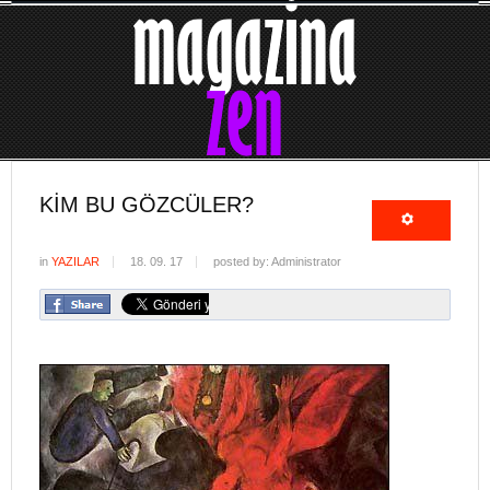
KIM BU GÖZCÜLER?
in
YAZILAR
18. 09. 17
posted by: Administrator