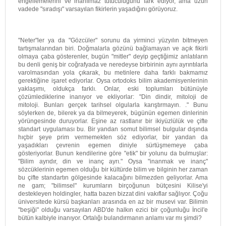
engellemelerini ve inanılmaz tutuculuğunu fark ediyor, ama uzun
vadede "sıradışı" varsayılan fikirlerin yaşadığını görüyoruz.
"Neter"ler ya da "Gözcüler" sorunu da yirminci yüzyılın bitmeyen
tartışmalarından biri. Doğmalarla gözünü bağlamayan ve açık fikirli
olmaya çaba gösterenler, bugün "mitler" deyip geçtiğimiz anlatıların
bu denli geniş bir coğrafyada ve neredeyse birbirinin aynı ayrıntılarla
varolmasından yola çıkarak, bu metinlere daha farklı bakmamız
gerektiğine işaret ediyorlar. Oysa ortodoks bilim akademisyenlerinin
yaklaşımı, oldukça farklı. Onlar, eski toplumları bütünüyle
çözümlediklerine inanıyor ve ekliyorlar: "Din dindir, mitoloji de
mitoloji. Bunları gerçek tarihsel olgularla karıştırmayın. ." Bunu
söylerken de, bilerek ya da bilmeyerek, bügünün egemen dinlerinin
yörüngesinde duruyorlar. Eşine az rastlanır bir ikiyüzlülük ve çifte
standart uygulaması bu. Bir yandan somut bilimsel bulgular dışında
hıçbir şeye prim vermemekten söz ediyorlar, bir yandan da
yaşadıkları çevrenin egemen diniyle sürtüşmemeye çaba
gösteriyorlar. Bunun kendilerine göre "etik" bir yolunu da bulmuşlar:
"Bilim ayrıdır, din ve inanç ayrı." Oysa "inanmak ve inanç"
sözcüklerinin egemen olduğu bir kültürde bilim ve bilginin her zaman
bu çifte standartın gölgesinde kalacağını bilmezden geliyorlar. Ama
ne gam; "bilimsel" kurumların birçoğunun bütçesini Kilise'yi
destekleyen holdingler, hatta bazen bizzat dini vakıflar sağlıyor. Çoğu
üniversitede kürsü başkanları arasında en az bir musevi var. Bilimin
"beşiği" olduğu varsayılan ABD'de halkın ezici bir çoğunluğu İncil'e
bütün kalbiyle inanıyor. Ortalığı bulandırmanın anlamı var mı şimdi?