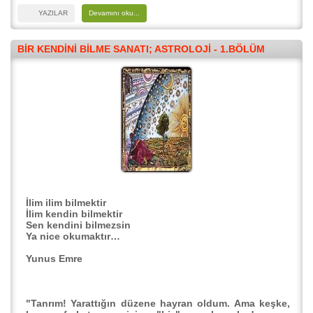
YAZILAR
Devamını oku...
BIR KENDINI BILME SANATI; ASTROLOJI - 1.BÖLÜM
İlim ilim bilmektir
İlim kendin bilmektir
Sen kendini bilmezsin
Ya nice okumaktır…
Yunus Emre
"Tanrım! Yarattığın düzene hayran oldum. Ama keşke,