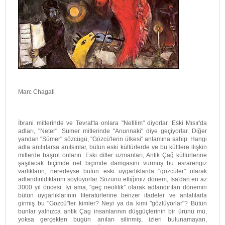
Marc Chagall
İbrani mitlerinde ve Tevrat'ta onlara "Nefilim" diyorlar. Eski Mısır'da
adları, "Neter". Sümer mitlerinde "Anunnaki" diye geçiyorlar. Diğer
yandan "Sümer" sözcügü, "Gözcü'lerin ülkesi" anlamına sahip. Hangi
adla anılırlarsa anılsınlar, bütün eski kültürlerde ve bu kültlere ilişkin
mitlerde başrol onların. Eski diller uzmanları, Antik Çağ kültürlerine
şaşılacak biçimde net biçimde damgasını vurmuş bu esrarengiz
varlıkların, neredeyse bütün eski uygarlıklarda "gözcüler" olarak
adlandırıldıklarını söylüyorlar. Sözünü ettiğimiz dönem, İsa'dan en az
3000 yıl öncesi. İyi ama, "geç neolitik" olarak adlandırılan dönemin
bütün uygarlıklarının literatürlerine benzer ifadeler ve anlatılarla
girmiş bu "Gözcü"ler kimler? Neyi ya da kimi "gözlüyorlar"? Bütün
bunlar yalnızca antik Çag insanlarının düşgüçlerinin bir ürünü mü,
yoksa gerçekten bugün anıları silinmiş, izleri bulunamayan,