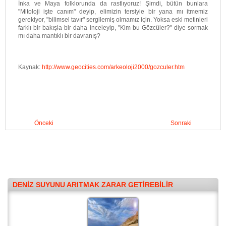
İnka ve Maya folklorunda da rastlıyoruz! Şimdi, bütün bunlara
"Mitoloji işte canım" deyip, elimizin tersiyle bir yana mı itmemiz
gerekiyor, "bilimsel tavır" sergilemiş olmamız için. Yoksa eski metinleri
farklı bir bakışla bir daha inceleyip, "Kim bu Gözcüler?" diye sormak
mı daha mantıklı bir davranış?
Kaynak:
http://www.geocities.com/arkeoloji2000/gozculer.htm
Önceki
Sonraki
DENIZ SUYUNU ARITMAK ZARAR GETIREBILIR