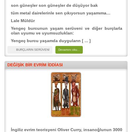
son güneşler son güneşler de düşüyor bak
tüm metal dairelerinle sen çıkıyorsun yaşamıma…
Lale Müldür
Yengeç burcunun yaşam serüveni ve diğer burçlarla
olan uyumu ve uyumsuzlukları:
Yengeç burcu yaşamda duyguların [ ... ]
BURÇLARIN SERÜVENİ
Devamını oku...
DEĞIŞIK BIR EVRIM İDDIASI
İngiliz evrim teorisyeni Oliver Curry, insanoğlunun 3000