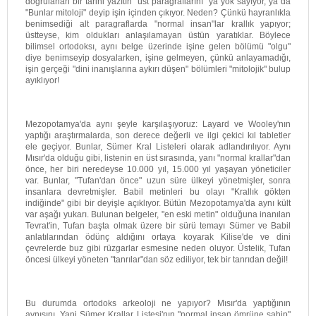
doğrulanan bir tarihi yazıtın "üst paragraflarını" ya yok sayıyor, ya da
"Bunlar mitoloji" deyip işin içinden çıkıyor. Neden? Çünkü hayranlıkla
benimsediği alt paragraflarda "normal insan"lar krallık yapıyor;
üstteyse, kim oldukları anlaşılamayan üstün yaratıklar. Böylece
bilimsel ortodoksı, aynı belge üzerinde işine gelen bölümü "olgu"
diye benimseyip dosyalarken, işine gelmeyen, çünkü anlayamadığı,
işin gerçeği "dini inanışlarına aykırı düşen" bölümleri "mitolojik" bulup
ayıklıyor!
Mezopotamya'da aynı şeyle karşılaşıyoruz: Layard ve Wooley'nın
yaptığı araştırmalarda, son derece değerli ve ilgi çekici kıl tabletler
ele geçiyor. Bunlar, Sümer Kral Listeleri olarak adlandırılıyor. Aynı
Mısır'da olduğu gibi, listenin en üst sırasında, yanı "normal krallar"dan
önce, her biri neredeyse 10.000 yıl, 15.000 yıl yaşayan yöneticiler
var. Bunlar, "Tufan'dan önce" uzun süre ülkeyi yönetmişler, sonra
insanlara devretmişler. Babil metinleri bu olayı "Krallık gökten
indiğinde" gibi bir deyişle açıklıyor. Bütün Mezopotamya'da aynı kült
var aşağı yukarı. Bulunan belgeler, "en eski metin" olduğuna inanılan
Tevrat'in, Tufan başta olmak üzere bir sürü temayı Sümer ve Babil
anlatılarından ödünç aldığını ortaya koyarak Kilise'de ve dini
çevrelerde buz gibi rüzgarlar esmesine neden oluyor. Üstelik, Tufan
öncesi ülkeyi yöneten "tanrılar"dan söz ediliyor, tek bir tanrıdan değil!
Bu durumda ortodoks arkeoloji ne yapıyor? Mısır'da yaptığının
aynısını. Yani Sümer Krallar Listesi'nın "normal insan ömrüne sahip"