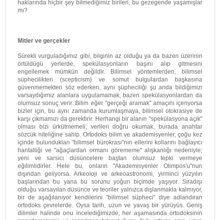
haklarında hiçbir şey bilmediğimiz birileri, bu gezegende yaşamışlar
mı?
Mitler ve gerçekler
Sürekli vurguladığımız gibi, bilginin az olduğu ya da bazen üzerinin
örtüldügü yerlerde, spekülasyonların başını alıp gitmesini
engellemek mümkün değildir. Bilimsel yöntemlerden, bilimsel
süphecilikten (scepticism) ve somut bulgulardan başkasına
güvenmemekten söz ederken, aynı şüpheciliği şu anda bildiğimizi
varsaydığımız alanlara uygulamamak, bazen spekülasyonlardan da
olumsuz sonuç verir. Bilim eğer "gerçeği aramak" amaçını içeriyorsa
bizler için, bu aynı zamanda kurumlaşmaya, bilimsel otokrasiye de
karşı çıkmamızı da gerektirir. Herhangi bir alanın "spekülasyona açik"
olması bizi ürkütmemeli; verileri doğru okumak, burada anahtar
sözcük niteliğine sahip. Ortodoks bilim ve akademisyenler, çoğu kez
içinde bulundukları "bilimsel bürokrası"nın ellerini kollarını bağlayıcı
hantalliği ve "ağaçlardan ormanı görememe" alışkanlığı nedeniyle;
yeni ve sarsıcı düsüncelere baştan olumsuz tepki vermeye
eğilimlidirler. Hele bu, onların "Akademisyenler Olimpos'u"nun
dışından geliyorsa. Arkeoloji ve arkeoastronomi, yirminci yüzyılın
başlarından bu yana bu sorunu yoğun biçimde yaşıyor. Sıradışı
olduğu varsayılan düsünce ve teoriler yalnızca dışlanmakla kalmıyor,
bir de aşağılanıyor kendilerini "bilimsel süpheci" diye adlandıran
ortodoks çevrelerde. Oysa tarih, uzun ve yavaş bir yürüyüs. Geniş
dilimler halinde onu incelediğimizde, her aşamasında ortodoksinin