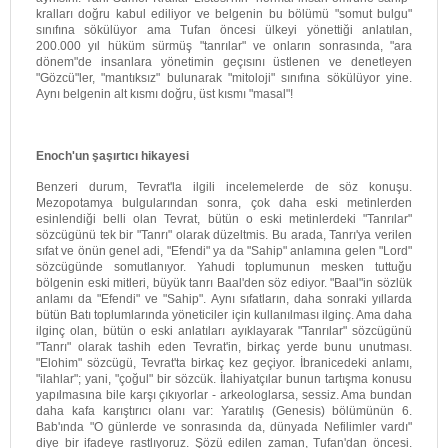
kralları doğru kabul ediliyor ve belgenin bu bölümü "somut bulgu"
sınıfına sökülüyor ama Tufan öncesi ülkeyi yönettiği anlatılan,
200.000 yıl hüküm sürmüş "tanrılar" ve onların sonrasında, "ara
dönem"de insanlara yönetimin geçısını üstlenen ve denetleyen
"Gözcü"ler, "mantıksız" bulunarak "mitoloji" sınıfına sökülüyor yine.
Aynı belgenin alt kısmı doğru, üst kısmı "masal"!
Enoch'un şaşırtıcı hikayesi
Benzeri durum, Tevrat'la ilgili incelemelerde de söz konuşu.
Mezopotamya bulgularından sonra, çok daha eski metinlerden
esinlendiği belli olan Tevrat, bütün o eski metinlerdeki "Tanrılar"
sözcügünü tek bir "Tanrı" olarak düzeltmis. Bu arada, Tanrı'ya verilen
sıfat ve önün genel adi, "Efendi" ya da "Sahip" anlamına gelen "Lord"
sözcügünde somutlanıyor. Yahudi toplumunun mesken tuttuğu
bölgenin eski mitleri, büyük tanrı Baal'den söz ediyor. "Baal"in sözlük
anlamı da "Efendi" ve "Sahip". Aynı sıfatların, daha sonraki yıllarda
bütün Batı toplumlarında yöneticiler için kullanılması ilginç. Ama daha
ilginç olan, bütün o eski anlatıları ayıklayarak "Tanrılar" sözcügünü
"Tanrı" olarak tashih eden Tevrat'in, birkaç yerde bunu unutması.
"Elohim" sözcügü, Tevrat'ta birkaç kez geçiyor. İbranicedeki anlamı,
"ilahlar"; yani, "çoğul" bir sözcük. İlahiyatçılar bunun tartışma konusu
yapılmasına bile karşı çıkıyorlar - arkeologlarsa, sessiz. Ama bundan
daha kafa karıştırıcı olanı var: Yaratılış (Genesis) bölümünün 6.
Bab'ında "O günlerde ve sonrasında da, dünyada Nefilimler vardı"
diye bir ifadeye rastlıyoruz. Şözü edilen zaman, Tufan'dan öncesi.