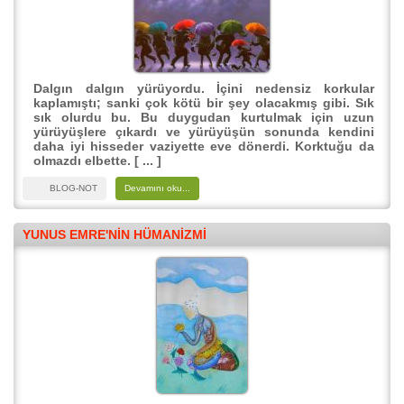
Dalgın dalgın yürüyordu. İçini nedensiz korkular
kaplamıştı; sanki çok kötü bir şey olacakmış gibi. Sık
sık olurdu bu. Bu duygudan kurtulmak için uzun
yürüyüşlere çıkardı ve yürüyüşün sonunda kendini
daha iyi hisseder vaziyette eve dönerdi. Korktuğu da
olmazdı elbette. [ ... ]
BLOG-NOT
Devamını oku...
YUNUS EMRE'NIN HÜMANIZMI