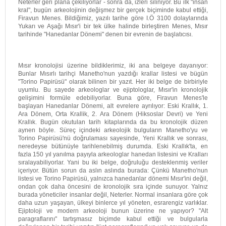
Neterler geri plana çekiliyorlar - sonra da, izleri siliniyor. Bu ilk "insan
kral", bugün arkeolojinin değişmez bir gerçek biçiminde kabul ettiği,
Firavun Menes. Bildiğimiz, yazılı tarihe göre I.Ö 3100 dolaylarında
Yukarı ve Aşağı Mısır'i bir tek ülke halinde birleştiren Menes, Mısır
tarihinde "Hanedanlar Dönemi" denen bir evrenin de başlatıcısı.
Mısır kronolojisi üzerine bildiklerimiz, iki ana belgeye dayanıyor:
Bunlar Mısırlı tarihçi Manetho'nun yazdığı krallar listesi ve bügün
"Torino Papirüsü" olarak bilinen bir yazıt. Her iki belge de birbiriyle
uyumlu. Bu sayede arkeologlar ve ejiptologlar, Mısır'in kronolojik
gelişimini formüle edebiliyorlar. Buna göre, Firavun Menes'le
başlayan Hanedanlar Dönemi, alt evrelere ayrılıyor: Eski Krallık, 1.
Ara Dönem, Orta Krallik, 2. Ara Dönem (Hiksoslar Devri) ve Yeni
Krallık. Bugün okutulan tarih kitaplarında da bu kronolojik düzen
aynen böyle. Süreç içindeki arkeolojik bulguların Manetho'yu ve
Torino Papirüsü'nü doğrulaması sayesinde, Yeni Krallık ve sonrası,
neredeyse bütünüyle tarihlenebilmiş durumda. Eski Krallık'ta, en
fazla 150 yıl yanılma payıyla arkeologlar hanedan listesini ve Kralları
sıralayabiliyorlar. Yani bu iki belge, doğruluğu desteklenmiş veriler
içeriyor. Bütün sorun da aslın aslında burada: Çünkü Manetho'nun
listesi ve Torino Papirüsü, yalnızca hanedanlar dönemi Mısır'ini değil,
ondan çok daha öncesini de kronolojik sıra içinde sunuyor. Yalnız
burada yöneticiler insanlar değil, Neterler. Normal insanlara göre çok
daha uzun yaşayan, ülkeyi binlerce yıl yöneten, esrarengiz varlıklar.
Ejiptoloji ve modern arkeoloji bunun üzerine ne yapıyor? "Alt
paragraflarını" tartışmasız biçimde kabul ettiği ve bulgularla